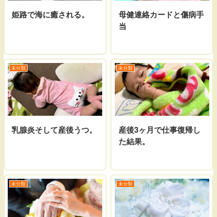
姫路で海に癒される。
母健連絡カードと傷病手
当
未分類
未分類
乳腺炎そして産後うつ。
産後3ヶ月で仕事復帰し
た結果。
未分類
未分類